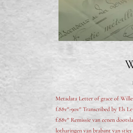
W
Metadata Letter of grace of Will
f.88v°-90v° Transcribed by Els Le
f.88v° Remissie van eenen dootsl
lotharingen van brabant van stie