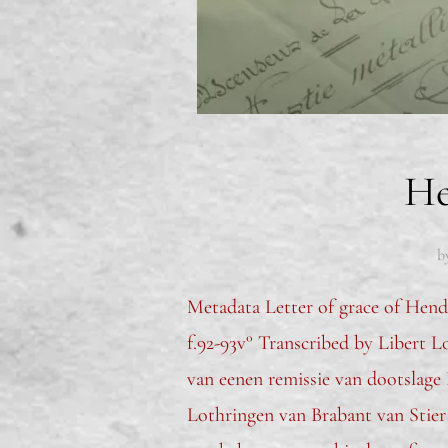
He
b
Metadata Letter of grace of Hen
f.92-93v° Transcribed by Libert L
van eenen remissie van dootslage
Lothringen van Brabant van Stie