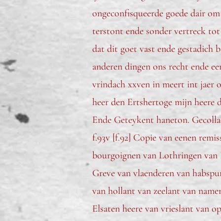
ongeconfisqueerde goede dair om g
terstont ende sonder vertreck tot
dat dit goet vast ende gestadich 
anderen dingen ons recht ende een
vrindach xxven in meert int jaer
heer den Ertshertoge mijn heere d
Ende Geteykent haneton. Gecollac
f.93v [f.92] Copie van eenen remi
bourgoignen van Lothringen van 
Greve van vlaenderen van habspur
van hollant van zeelant van name
Elsaten heere van vrieslant van 