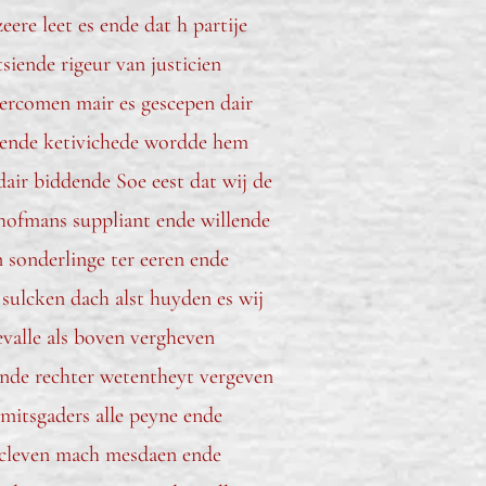
ere leet es ende dat h partije
siende rigeur van justicien
ercomen mair es gescepen dair
n ende ketivichede wordde hem
dair biddende Soe eest dat wij de
ofmans suppliant ende willende
n sonderlinge ter eeren ende
 sulcken dach alst huyden es wij
evalle als boven vergheven
ende rechter wetentheyt vergeven
 mitsgaders alle peyne ende
aencleven mach mesdaen ende