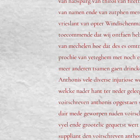
van habspurg van thirol van fire
van namen ende van zutphen merc
vrieslant van opter Windischenma
toecommende dat wij ontfaen heb
van mechelen hoe dat des es omtre
prochie van yeteghem met noch ee
meer anderen tsamen gaen drincke
Anthonis vele diverse injuriose 
welcke nader hant ter neder gelee
voirschreven anthonis opgestaen 
dair mede geworpen naden voirschr
vyel ende grootelic gequetst wert
suppliant den voirschreven anthon