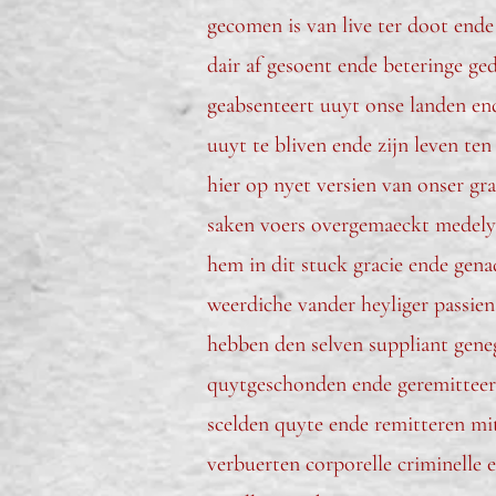
gecomen is van live ter doot ende 
dair af gesoent ende beteringe ged
geabsenteert uuyt onse landen en
uuyt te bliven ende zijn leven t
hier op nyet versien van onser gr
saken voers overgemaeckt medely
hem in dit stuck gracie ende gena
weerdiche vander heyliger passien
hebben den selven suppliant geneg
quytgeschonden ende geremitteert
scelden quyte ende remitteren mit
verbuerten corporelle criminelle 