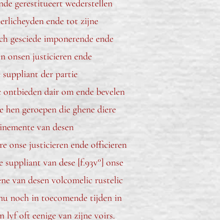
nde gerestitueert wederstellen
erlicheyden ende tot zijne
lach gesciede imponerende ende
en onsen justicieren ende
 suppliant der partie
lic ontbieden dair om ende bevelen
e hen geroepen die ghene diere
erinemente van desen
e onse justicieren ende officieren
suppliant van dese [f.93v°] onse
ene van desen volcomelic rustelic
nu noch in toecomende tijden in
 lyf oft eenige van zijne voirs.