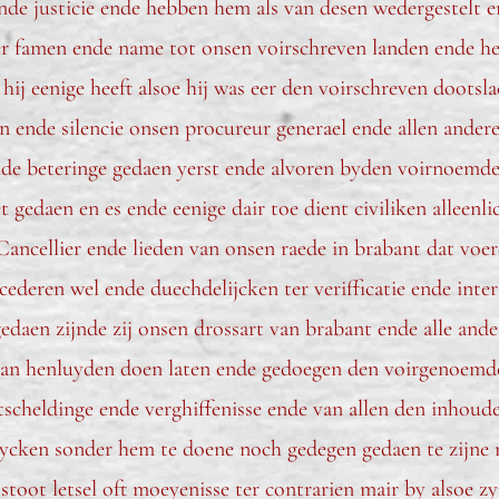
de justicie ende hebben hem als van desen wedergestelt e
er famen ende name tot onsen voirschreven landen ende he
ij eenige heeft alsoe hij was eer den voirschreven doots
n ende silencie onsen procureur generael ende allen ander
 ende beteringe gedaen yerst ende alvoren byden voirnoemde
t gedaen en es ende eenige dair toe dient civiliken alleen
ancellier ende lieden van onsen raede in brabant dat voer
ederen wel ende duechdelijcken ter verifficatie ende int
daen zijnde zij onsen drossart van brabant ende alle ander
an henluyden doen laten ende gedoegen den voirgenoemde 
tscheldinge ende verghiffenisse ende van allen den inhoud
ycken sonder hem te doene noch gedegen gedaen te zijne 
toot letsel oft moeyenisse ter contrarien mair by alsoe zyn