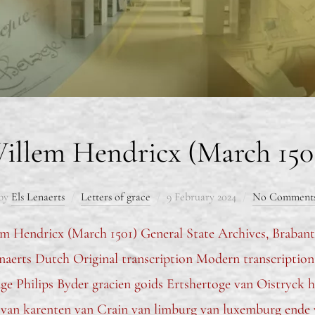
illem Hendricx (March 150
by
Els Lenaerts
Letters of grace
9 February 2024
No Comment
em Hendricx (March 1501) General State Archives, Braban
naerts Dutch Original transcription Modern transcription f
age Philips Byder gracien goids Ertshertoge van Oistryck
r van karenten van Crain van limburg van luxemburg ende 