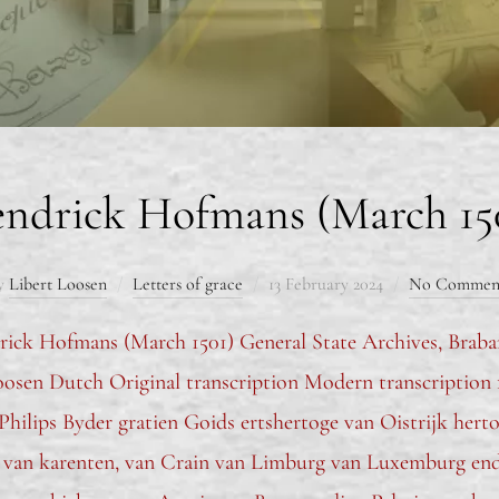
ndrick Hofmans (March 15
y
Libert Loosen
Letters of grace
13 February 2024
No Commen
drick Hofmans (March 1501) General State Archives, Brab
oosen Dutch Original transcription Modern transcription f.9
 Philips Byder gratien Goids ertshertoge van Oistrijk her
r van karenten, van Crain van Limburg van Luxemburg end