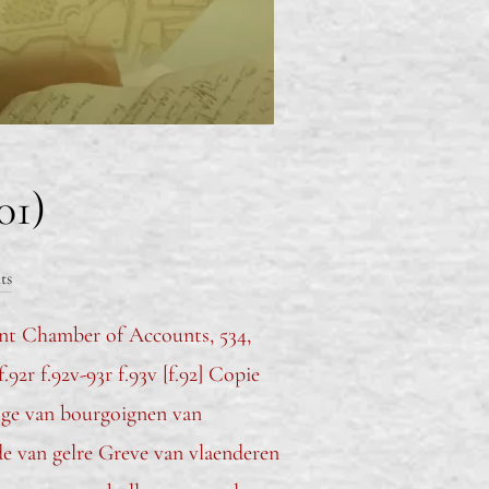
01)
ts
ant Chamber of Accounts, 534,
2r f.92v-93r f.93v [f.92] Copie
toge van bourgoignen van
e van gelre Greve van vlaenderen