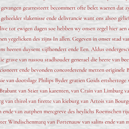
evangen gearresteert becommert ofte belet waeren dat zy d
 geheelder slakenisse ende delivrancie want ons alsoo gelie
blive tot ewigen dagen soe hebben wy onsen zegel hier ae
en yegelicken des zijns In allen. Gegeven in onser stad v
 ons heeren duysent vijfhondert ende Een. Aldus ondergesc
ie grave van nassou stadhouder generael die heere van bee
ioneert ende bevonden concorderende metten originele By
ssie van dootslage Philips Byder gratien Goids ertshertoge
Brabant van Stier van karenten, van Crain van Limburg v
g van thirol van firette van kieburg van Artois van Bour
n ende van zutphen mercgreve des heylichs Roemschen ri
opter Windischenmarq van Portenauw van salins ende van m