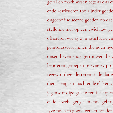
gevallen mach wesen tegens ons en
ende restitueren tot zijnder goed
ongeconfisqueerde goeden op dat h
stellende hier op een ewich zwyge
officieren wie zy zyn satisfactie
geinteresseert indien die noch nye
onsen lieven ende getrouwen die C
behoeren geroepen te zyne zy proc
tegewoirdigen letteren Ende dat ge
dient aengaen mach ende elcken v
jegenwoirdige gracie remissie quy
ende eewelic genyeten ende gebru
lyve noch in goede eenich hynder s