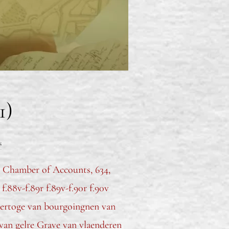
1)
s
t Chamber of Accounts, 634,
.88v-f.89r f.89v-f.90r f.90v
 hertoge van bourgoingnen van
van gelre Grave van vlaenderen