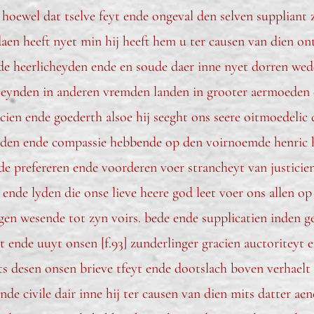
hoewel dat tselve feyt ende ongeval den selven suppliant ze
aen heeft nyet min hij heeft hem u ter causen van dien ont
de heerlicheyden ende en soude daer inne nyet dorren wed
en eynden in anderen vremden landen in grooter aermoede
acien ende goederth alsoe hij seeght ons seere oitmoedelic 
den ende compassie hebbende op den voirnoemde henric h
de prefereren ende voorderen voer strancheyt van justicie
 ende lyden die onse lieve heere god leet voer ons allen op
en wesende tot zyn voirs. bede ende supplicatien inden g
 ende uuyt onsen [f.93] zunderlinger gracien auctoriteyt 
s desen onsen brieve tfeyt ende dootslach boven verhaelt
ende civile dair inne hij ter causen van dien mits datter 