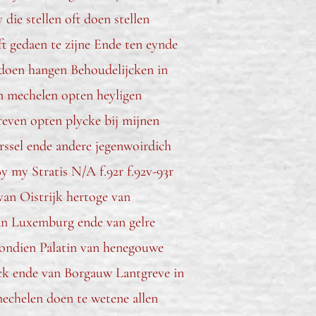
ie stellen oft doen stellen
ft gedaen te zijne Ende ten eynde
n doen hangen Behoudelijcken in
an mechelen opten heyligen
reven opten plycke bij mijnen
rssel ende andere jegenwoirdich
 my Stratis N/A f.92r f.92v-93r
 van Oistrijk hertoge van
an Luxemburg ende van gelre
gondien Palatin van henegouwe
jck ende van Borgauw Lantgreve in
echelen doen te wetene allen