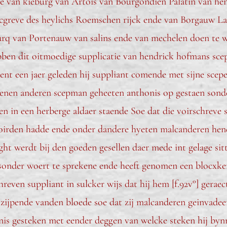
tte van kieburg van Artois van Bourgondien Palatin van he
greve des heylichs Roemschen rijck ende van Borgauw Lan
rq van Portenauw van salins ende van mechelen doen te w
ben dit oitmoedige supplicatie van hendrick hofmans sce
nt een jaer geleden hij suppliant comende met sijne scepe
nen anderen scepman geheeten anthonis op gestaen sonde
n in een herberge aldaer staende Soe dat die voirschreve 
woirden hadde ende onder dandere hyeten malcanderen hen
ght werdt bij den goeden gesellen daer mede int gelage si
sonder woert te sprekene ende heeft genomen een blocxken
even suppliant in sulcker wijs dat hij hem [f.92v°] geraect
 zijpende vanden bloede soe dat zij malcanderen geinvadeer
is gesteken met eender deggen van welcke steken hij bynn