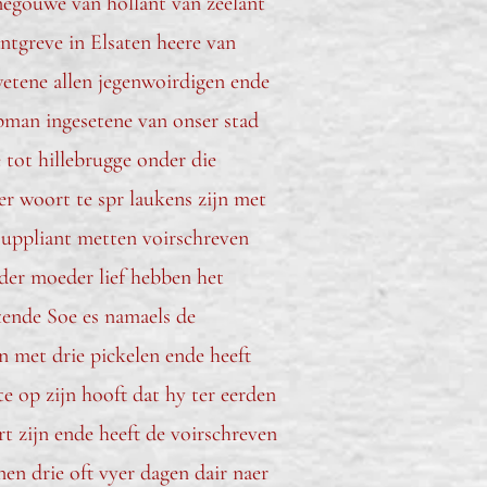
negouwe van hollant van zeelant
tgreve in Elsaten heere van
etene allen jegenwoirdigen ende
pman ingesetene van onser stad
 tot hillebrugge onder die
r woort te spr laukens zijn met
suppliant metten voirschreven
der moeder lief hebben het
ttende Soe es namaels de
 met drie pickelen ende heeft
e op zijn hooft dat hy ter eerden
t zijn ende heeft de voirschreven
en drie oft vyer dagen dair naer