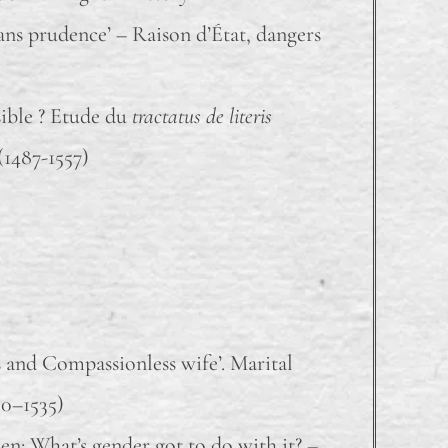
sans prudence’ – Raison d’État, dangers
sible ? Etude du
tractatus de literis
(1487-1557)
 and Compassionless wife’. Marital
50–1535)
: What’s gender got to do with it? –