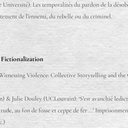
e Université): Les temporalités du pardon de la déso
aitement de l’ennemi, du rebelle ou du criminel.
 Fictionalization
itnessing Violence: Collective Storytelling and the 
& Julie Douley (UCLouvain): ‘S’est avanchié ledict ba
t rude, au fon de fosse et ceppe de fer …’ Imprisonmen
c.)