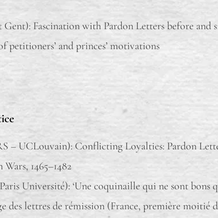
t Gent): Fascination with Pardon Letters before and 
of petitioners’ and princes’ motivations
tice
 – UCLouvain): Conflicting Loyalties: Pardon Lette
n Wars, 1465–1482
aris Université): ‘Une coquinaille qui ne sont bons que
ge des lettres de rémission (France, première moitié