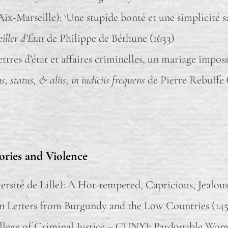
Aix-Marseille): ‘Une stupide bonté et une simplicité 
iller d’État
de Philippe de Béthune (1633)
tres d’état et affaires criminelles, un mariage impos
, status, & aliis, in iudiciis frequens
de Pierre Rebuffe 
tories and Violence
sité de Lille): A Hot-tempered, Capricious, Jealous
n Letters from Burgundy and the Low Countries (14
llege of Criminal Justice – CUNY): Pardonable Women