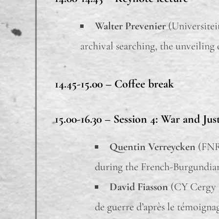
Walter Prevenier
(Universitei
archival searching, the unveiling 
14.45-15.00 –
Coffee break
15.00-16.30 –
Session 4: War and Jus
Quentin Verreycken
(FNRS
during the French-Burgundia
David Fiasson
(CY Cergy P
de guerre d’après le témoigna