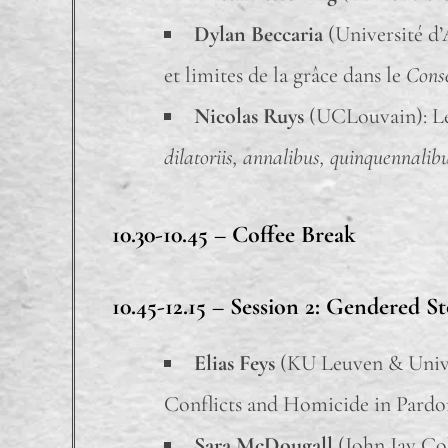
Dylan Beccaria
(Université d’
et limites de la grâce dans le
Conse
Nicolas Ruys
(UCLouvain): Let
dilatoriis, annalibus, quinquennalibus
10.30-10.45 –
Coffee Break
10.45-12.15 – Session 2: Gendered S
Elias Feys
(KU Leuven & Univer
Conflicts and Homicide in Pardo
Sara McDougall
(John Jay Co