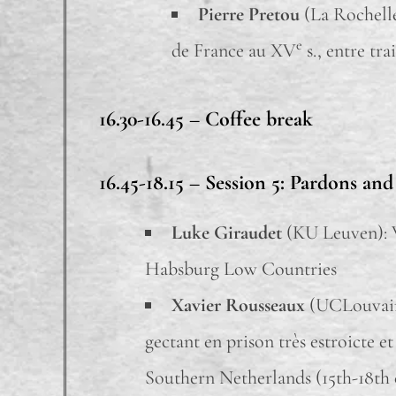
Pierre Pretou
(La Rochell
e
de France au XV
s., entre tr
16.30-16.45 –
Coffee break
16.45-18.15 –
Session 5: Pardons and
Luke Giraudet
(KU Leuven): W
Habsburg Low Countries
Xavier Rousseaux
(UCLouvain) 
gectant en prison très estroicte e
Southern Netherlands (15th-18th 