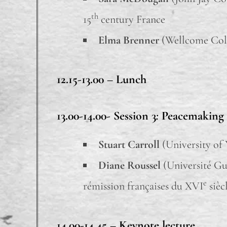
th
15
century France
Elma Brenner
(Wellcome Colle
12.15-13.00 –
Lunch
13.00-14.00-
Session 3
:
Peacemaking 
Stuart Carroll
(University of 
Diane Roussel
(Université Gust
e
rémission françaises du XVI
sièc
14.00-14.45 –
Keynote lecture