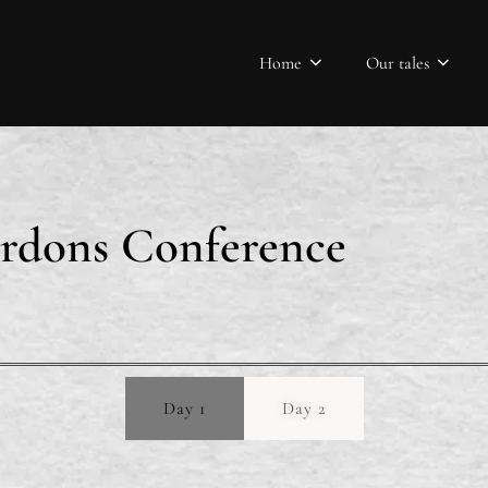
Home
Our tales
ardons Conference
Day 1
Day 2