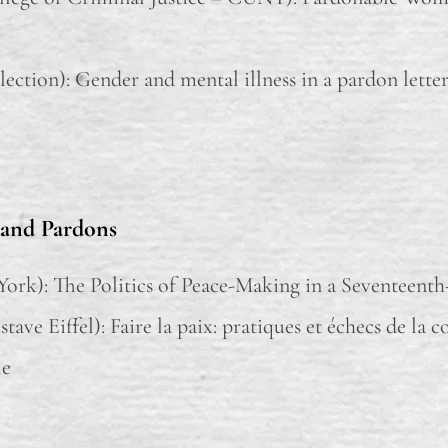
ction): Gender and mental illness in a pardon lett
and Pardons
York): The Politics of Peace-Making in a Seventeent
ave Eiffel): Faire la paix: pratiques et échecs de la c
le