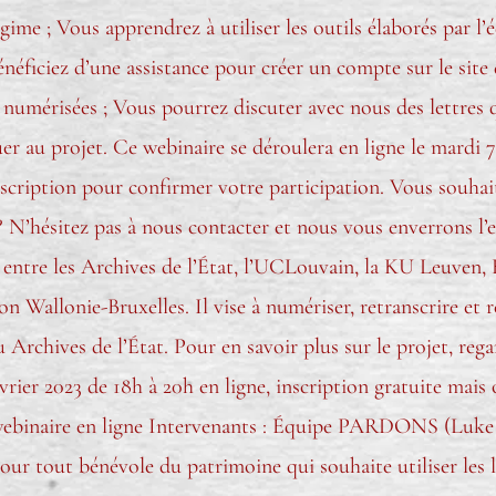
égime ; Vous apprendrez à utiliser les outils élaborés pa
énéficiez d’une assistance pour créer un compte sur le site 
 numérisées ; Vous pourrez discuter avec nous des lettres 
 au projet. Ce webinaire se déroulera en ligne le mardi 7 
inscription pour confirmer votre participation. Vous souhai
N’hésitez pas à nous contacter et nous vous enverrons l’e
tre les Archives de l’État, l’UCLouvain, la KU Leuven, H
n Wallonie-Bruxelles. Il vise à numériser, retranscrire et r
 Archives de l’État. Pour en savoir plus sur le projet, rega
rier 2023 de 18h à 20h en ligne, inscription gratuite mais 
 webinaire en ligne Intervenants : Équipe PARDONS (Luke
ur tout bénévole du patrimoine qui souhaite utiliser les l