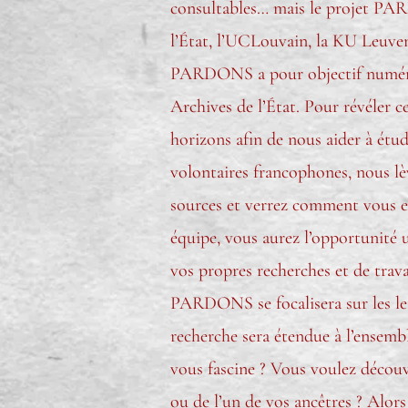
consultables… mais le projet PARD
l’État, l’UCLouvain, la KU Leuven
PARDONS a pour objectif numériser
Archives de l’État. Pour révéler
horizons afin de nous aider à étud
volontaires francophones, nous lèv
sources et verrez comment vous et
équipe, vous aurez l’opportunité 
vos propres recherches et de trava
PARDONS se focalisera sur les lett
recherche sera étendue à l’ensemb
vous fascine ? Vous voulez découvr
ou de l’un de vos ancêtres ? Alor