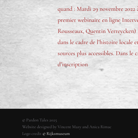
quand : Mardi 29 novembre 2022 à 1
premier webinaire en ligne Inter
Rousseaux, Quentin Verreycken) Po
dans le cadre de l’histoire locale 
sources plus accessibles. Dans le c
d’inscription
© Pardon Tales 2025
Website designed by Vincent Mazy and Anica Rimac
Logo credit
© Rijksmuseum