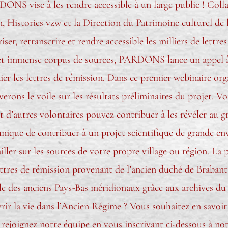
ONS vise à les rendre accessible à un large public ! Coll
, Histories vzw et la Direction du Patrimoine culturel de 
, retranscrire et rendre accessible les milliers de lettre
 cet immense corpus de sources, PARDONS lance un appel à 
ier les lettres de rémission. Dans ce premier webinaire org
erons le voile sur les résultats préliminaires du projet. Vo
 d’autres volontaires pouvez contribuer à les révéler au g
unique de contribuer à un projet scientifique de grande en
iller sur les sources de votre propre village ou région. La
res de rémission provenant de l’ancien duché de Brabant (15
le des anciens Pays-Bas méridionaux grâce aux archives du 
ir la vie dans l’Ancien Régime ? Vous souhaitez en savoir 
s rejoignez notre équipe en vous inscrivant ci-dessous à no