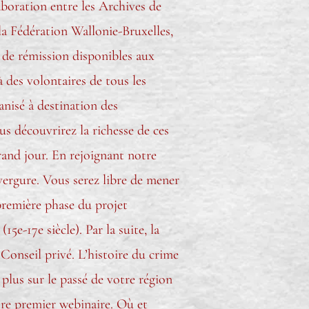
aboration entre les Archives de
la Fédération Wallonie-Bruxelles,
s de rémission disponibles aux
des volontaires de tous les
anisé à destination des
us découvrirez la richesse de ces
rand jour. En rejoignant notre
vergure. Vous serez libre de mener
 première phase du projet
e-17e siècle). Par la suite, la
Conseil privé. L’histoire du crime
plus sur le passé de votre région
tre premier webinaire. Où et