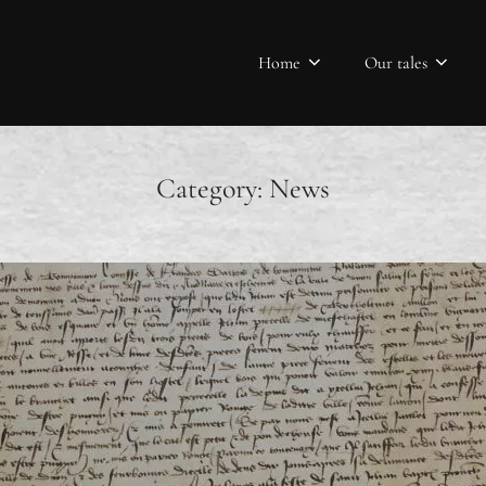
Home
Our tales
Category:
News