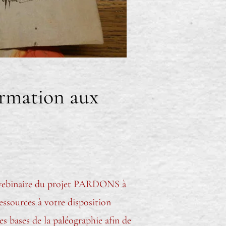
ormation aux
e webinaire du projet PARDONS à
essources à votre disposition
es bases de la paléographie afin de