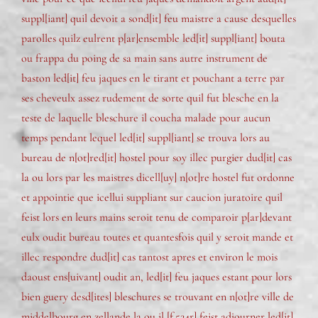
suppl[iant] quil devoit a sond[it] feu maistre a cause desquelles
parolles quilz eulrent p[ar]ensemble led[it] suppl[iant] bouta
ou frappa du poing de sa main sans autre instrument de
baston led[it] feu jaques en le tirant et pouchant a terre par
ses cheveulx assez rudement de sorte quil fut blesche en la
teste de laquelle bleschure il coucha malade pour aucun
temps pendant lequel led[it] suppl[iant] se trouva lors au
bureau de n[ot]red[it] hostel pour soy illec purgier dud[it] cas
la ou lors par les maistres dicell[uy] n[ot]re hostel fut ordonne
et appointie que icellui suppliant sur caucion juratoire quil
feist lors en leurs mains seroit tenu de comparoir p[ar]devant
eulx oudit bureau toutes et quantesfois quil y seroit mande et
illec respondre dud[it] cas tantost apres et environ le mois
daoust ens[uivant] oudit an, led[it] feu jaques estant pour lors
bien guery desd[ites] bleschures se trouvant en n[ot]re ville de
middelbourg en zellande la ou il [f.524r] feist adjourner led[it]