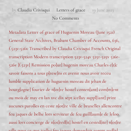
by
Claudia Crivisqui
Letters of grace
19 June 2023
No Comments
Metadata Letter of grace of Huguenin Moreau (June 1521)
General State Archives, Brabant Chamber of Accounts, 636,
f.523v-526v Transcribed by Claudia Crivisqui French Original
transcription Modern transcription 523v-524v 525r-525v 526r-
526v [f.523v] Remission po[ur] hugenin moreau Charles e[t]c
savoir faisons a tous p[rese]ns et avenir nous avoir receu
lumble supplication de huguenin moreau dit jehan de
bourg[ogne] fourier de n[ot]re hostel conten[ant] com[m]ent
ou mois de may en lan xvc dix sept icelluy suppl[iant] print
aucunes parolles en ceste n[ot]re ville de bruxelles allencontre
feu jaques de belhe lors serviteur de feu guill[aum]e de leloo
aussi lors concierge de n[ot]red[it] hostel en cested[ite] n[ot]re
ville pour ce que icellui feu jaques demandoit argent aud[it]