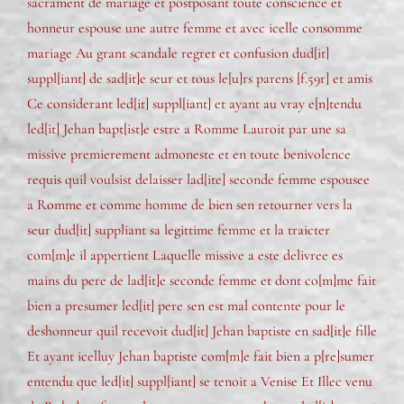
sacrament de mariage et postposant toute conscience et
honneur espouse une autre femme et avec icelle consomme
mariage Au grant scandale regret et confusion dud[it]
suppl[iant] de sad[it]e seur et tous le[u]rs parens [f.59r] et amis
Ce considerant led[it] suppl[iant] et ayant au vray e[n]tendu
led[it] Jehan bapt[ist]e estre a Romme Lauroit par une sa
missive premierement admoneste et en toute benivolence
requis quil voulsist delaisser lad[ite] seconde femme espousee
a Romme et comme homme de bien sen retourner vers la
seur dud[it] suppliant sa legittime femme et la traicter
com[m]e il appertient Laquelle missive a este delivree es
mains du pere de lad[it]e seconde femme et dont co[m]me fait
bien a presumer led[it] pere sen est mal contente pour le
deshonneur quil recevoit dud[it] Jehan baptiste en sad[it]e fille
Et ayant icelluy Jehan baptiste com[m]e fait bien a p[re]sumer
entendu que led[it] suppl[iant] se tenoit a Venise Et Illec venu