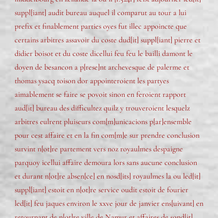
suppl[iant] audit bureau auquel il comparut au tour a lui
prefix et finablement parties oyes fut illec appoincte que
certains arbitres assavoir du coste dud[it] suppl[iant] pierre et
didier boisot et du coste dicellui feu feu le bailli damont le
doyen de besancon a p[rese]nt archevesque de palerme et
thomas ysacq toison dor appointeroient les partyes
aimablement se faire se povoit sinon en feroient rapport
aud[it] bureau des difficultez quilz y trouveroient lesquelz
arbitres eulrent pluiseurs com[m]unicacions p[ar]ensemble
pour cest affaire et en la fin com[m]e sur prendre conclusion
survint n[ot]re partement vers noz royaulmes despaigne
parquoy icellui affaire demoura lors sans aucune conclusion
et durant n[ot]re absen[ce] en nosd[its] royaulmes la ou led[it]
suppl[iant] estoit en n[ot]re service oudit estoit de fourier
led[it] feu jaques environ le xxve jour de janvier ens[uivant] en
retournant de n[ot]re ville de Namur et affaires de sond[it]