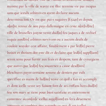
maistre par la ville de wavre est illec termine vie par trespas
sans que iceulx arbitres en ayent declaire aucuns
determinacion. Or est que pui-s nagaires [f.524v] et depuis
n[ot]re retour de noz pays dallemaigne en ceste n[ot]rd[ite]
ville de bruxelles jozyne vesve dud[it] feu jaques a de rechief
requiz ausd[its] arbitres survivans ou a aucuns deulx de
vouloir wuyder cest affaire, finablement a par led[it] pierre
boisot et thoison dor este dit et declaire que led[it] suppl[iant]
seroit tenu pour furnir aux frais et despens, tant de cyrurgiens
que autres par led[it] feu soustenez a cause desd[ites]
bleschures payer certaine somme de deniers par eulx
speciffiee es mains de lad[ite] vesve ce quil a fait et accomply
et dont icelle vesve soy faisant fort de ses enffans hors dud[it]
feu son mary se tient pour bien satisfaite et entierement
contentee sicom[m]e icellui suppl[iant] en fera deuement
apparoir et combien que actendu ce que di est icellui