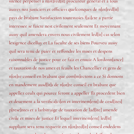
silence perpetuel a n[ot]red[it] procureur general et a tous
autres noz justiciers et officiers quelconques de n[ot]red[it]
pays de brabant Satisfaction toutesvoies f[ai]cte a partie
interessee se faicte nest civilement seulement Et moyennant
aussy quil amendera envers nous civilement led[it] cas selon
lexigence dicelluy et La faculte de ses biens Pourveu aussy
quil sera tenu de paier et reffondre les mises et despens
raisonnables de justice pour ce faiz et ensuiz A lordonn[ance]
et tauxation de nos amez et feaulx les Chancellier et gens de
n[ot]re conseil en brabant que com[m]ectons a ce Si donnons
en mandement ausd[it]s de n[ot]re conseil en brabant que
appellez ceulx qui pource feront a appeller Ilz procedent bien
et deuement a la verifica[ci]on et interinem[ent] de cesd[ites]
p[rese]ntes et a larbitraige de tauxation de lad[ite] amende
civile et mises de justice Et lequel interinem[ent] led[it]
suppliant sera tenu requerir en n[ot]red[it] conseil endedens