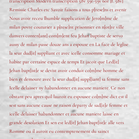
transcription Modern transcription 58v 59r-59v 60r [f. 58v]
Remissie Charles etc Savoir faisons a tous p[rese]ns et avenir
Nous avoir receu lhumble supplication de Jero[m]me de
milan povre couturier a p[rese]nt prisonnier en n[ot]re ville
danvers conten[ant] com[m]ent feu Jehan baptiste de servo
aussy de milan passe douze ans a espouse en La face de leglise
la seur dud[it] suppliant et avec icelle consomme mariage et
habite par certaine espace de temps Et jacoit que Led[it]
Jehan bapt[ist]e se devist avoir conduit co[m]me homme de
bien et demoure avec la seur dud[it] suppl[iant] sa femme sans
Icelle delaisser ny habandonner en aucune maniere. Ce non
obstant peu apres quil lauroit eu espousee co[m]me dict est il
sest sans aucune cause ne raison departy de sad[it]e femme et
icelle delaisser habandonner et aucune maniere laisse en
grande desolation Et sen est led[it] Jehan bapt[ist]e alle vers
Romme ou il auroit eu contemptenement du sainct