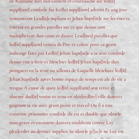
de Ro[m]me fort mal content et courrouche sur led[it]
suppl[iant] com[m]e fut Icellui suppl[iant] adverti Et ung jour
rencontrant Lesd[it]s supliant et Jehan bapt[ist]e sur les rues et
entrant en grandes parolles sur ce que dessus tant
multiplierent dun coste et dautre Lesd[ites] parolles que
led[it] suppl[iant] vaincu de l’ire et colere pour ce grant
oultraige faict par Led[it] Jehan bapt[ist]e a sa seur com[m]e
dessus vint a ferir et bleschier led[it] Jehan bapt[ist]e dun
poingaert en la teste ou ailleurs de Laquelle bleschure led[it]
Jehan bapt[ist]e apres bonne espace de temps est ale de vie a
trespas A cause de quoy led[it] suppl[iant] sest retire et
absente dud[it] venise et venu en n[ot]red[ite] ville danvers
gaignant sa vie avec grant paine et travail Ou il a este
constitue prisonnier com[m]e dit est et double que n[otr]e
marcgrave et escoutete danvers vouldront contre Luy
p[ro]ceder au dernier supplice Se n[otr]e gr[ac]e ne Luy est