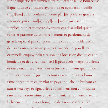
sur ce impartie treshumblement requerrant Icelle Pource est
il que nous ce considere ayans pitie et compassion dud[it]
suppl[iant] et lui voulans en ceste p[ar]tie preferer grace a
rigeur de justice aud[it] suppl[iant] inclinans a sad[it]e
supplica[ti]on et requeste Avons ou cas dessusd[it] quicte
remis et pardone quictons remectons et pardonnons de
gr[ac]e especial par ces presentes le cas et homicide dessus
declaire ensemble toute paine et amende corporelle et
criminelle enquoy po[u]r raison et a loccasion dicelui cas et
homicide et des circonstan[ces] Il peut avoir mesprins offense
et estre encouru envers nous et justice et lavons quant a ce
remis et restitue [f.59v]remectons et restituons a sa bonne
fame et renom[m]ee en n[ot]re pays et duche de brabant et
autres noz pays et signouries et a ses biens non confisquiez
saucuns en a tout ainsy et par La manie[re] quil estoit avant
ladvenue dud[it] cas et hom[m]icide En imposant sur ce