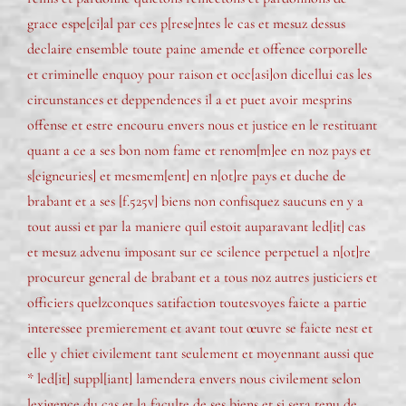
grace espe[ci]al par ces p[rese]ntes le cas et mesuz dessus
declaire ensemble toute paine amende et offence corporelle
et criminelle enquoy pour raison et occ[asi]on dicellui cas les
circunstances et deppendences il a et puet avoir mesprins
offense et estre encouru envers nous et justice en le restituant
quant a ce a ses bon nom fame et renom[m]ee en noz pays et
s[eigneuries] et mesmem[ent] en n[ot]re pays et duche de
brabant et a ses [f.525v] biens non confisquez saucuns en y a
tout aussi et par la maniere quil estoit auparavant led[it] cas
et mesuz advenu imposant sur ce scilence perpetuel a n[ot]re
procureur general de brabant et a tous noz autres justiciers et
officiers quelzconques satifaction toutesvoyes faicte a partie
interessee premierement et avant tout œuvre se faicte nest et
elle y chiet civilement tant seulement et moyennant aussi que
* led[it] suppl[iant] lamendera envers nous civilement selon
lexigence du cas et la faculte de ses biens et si sera tenu de