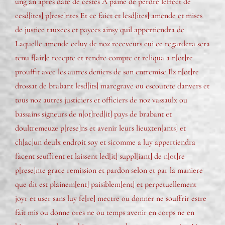
ung an apres date de cestes A paine de perdre leffect de
cesd[ites] p[rese]ntes Et ce faict et lesd[ites] amende et mises
de justice tauxees et payees ainsy quil appertiendra de
Laquelle amende celuy de noz receveurs cui ce regardera sera
tenu f[air]e recepte et rendre compte et reliqua a n[ot]re
prouffit avec les autres deniers de son entremise Ilz n[ot]re
drossat de brabant lesd[its] marcgrave ou escoutete danvers et
tous noz autres justiciers et officiers de noz vassaulx ou
bassains signeurs de n[ot]red[it] pays de brabant et
doultremeuze p[rese]ns et avenir leurs lieuxten[ants] et
ch[ac]un deulx endroit soy et sicomme a luy appertiendra
facent seuffrent et laissent led[it] suppl[iant] de n[ot]re
p[rese]nte grace remission et pardon selon et par la maniere
que dit est plainem[ent] paisiblem[ent] et perpetuellement
joyr et user sans luy fe[re] mectre ou donner ne souffrir estre
fait mis ou donne ores ne ou temps avenir en corps ne en