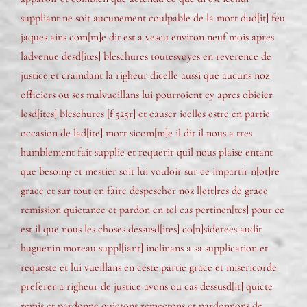
suppliant ne soit aucunement coulpable de la mort dud[it] feu
jaques ains com[m]e dit est a vescu environ neuf mois apres
ladvenue desd[ites] bleschures toutesvoyes en reverence de
justice et craindant la righeur dicelle aussi que aucuns noz
officiers ou ses malvueillans lui pourroient cy apres obicier
lesd[ites] bleschures [f.525r] et causer icelles estre en partie
occasion de lad[ite] mort sicom[m]e il dit il nous a tres
humblement fait supplie et requerir quil nous plaise entant
que besoing et mestier soit lui vouloir sur ce impartir n[ot]re
grace et sur tout en faire despescher noz l[ett]res de grace
remission quictance et pardon en tel cas pertinen[tes] pour ce
est il que nous les choses dessusd[ites] co[n]siderees audit
huguenin moreau suppl[iant] inclinans a sa supplication et
requeste et lui vueillans en ceste partie grace et misericorde
preferer a righeur de justice avons ou cas dessusd[it] quicte
remis et pardonne quictons remectons et pardonnons de