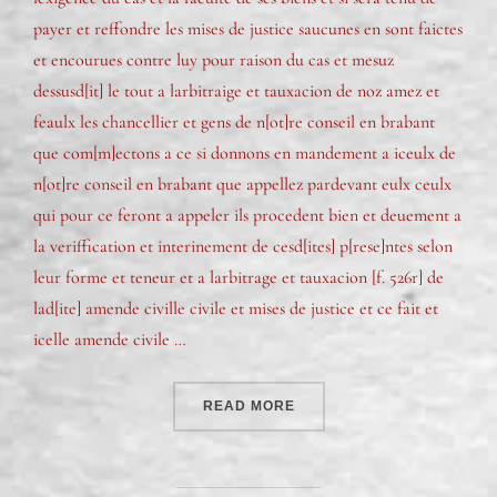
payer et reffondre les mises de justice saucunes en sont faictes
et encourues contre luy pour raison du cas et mesuz
dessusd[it] le tout a larbitraige et tauxacion de noz amez et
feaulx les chancellier et gens de n[ot]re conseil en brabant
que com[m]ectons a ce si donnons en mandement a iceulx de
n[ot]re conseil en brabant que appellez pardevant eulx ceulx
qui pour ce feront a appeler ils procedent bien et deuement a
la veriffication et interinement de cesd[ites] p[rese]ntes selon
leur forme et teneur et a larbitrage et tauxacion [f. 526r] de
lad[ite] amende civille civile et mises de justice et ce fait et
icelle amende civile …
READ MORE