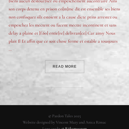
biens aucun destourbier ou empeschement aucontraire Ains
son corps detenu en prison co[m]me dit est ensemble ses biens
non confisquez silz estoient a la cause dicte prins arrestez ou
empeschez les mectent ou facent mectre incontinent et sans
delay a plaine et [f.60] entie[re] delivran[ce] Car ainsy Nous
plait Il Et affin que ce soit chose ferme et estable a tousjours
…
READ MORE
© Pardon Tales 2025
Website designed by Vincent Mazy and Anica Rimac
Logo credit
© Rijksmuseum