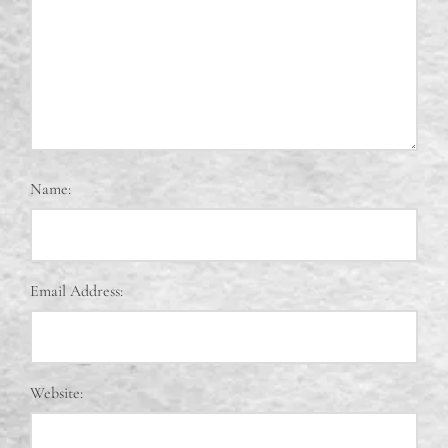
Name:
Email Address:
Website: