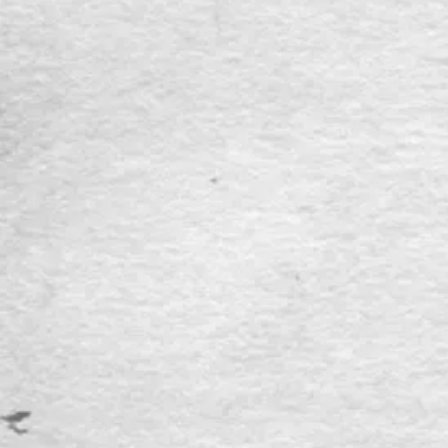
evelen van hueren liven tselve oic feytelyck en[de] met
experien[cie] bethoone[n]de dat sy daer om daer comen
waren want in wederkeeren zoo hebben sy diverse arme
ambachtsluyd[en] ende pachters van opvelpe voirs. hen te
gemoete comen[de] geslagen ende gesmeten ende een
Ionxken staende besyd[en] der selver plaetsen sonder stoc
oft geweer by hem hebbende doot geslagen ende hebben
de voers. gesellen van bevekom comende opte plaetse
aldaer de feeste was gegonst te slane ende te smytene met
hueren voers. pycken ende alle hallebard[en] opte
gesellen van opvelpe voirs. die maer en wa[ren] omtrent
sevene in getale doende daer groote fortse ende violence
in sulcker vuegen dat de voers. gesellen van opvelpe hen
hebben ter defensien gestelt zoo sy best hebben gecunnen
ende de voers. suppl[iant] hebben[de] een pycke in syn
hant meynende hem daer mede te bescuddene want hy
en[de] syn gesellen overlast waren van hueren vyanden