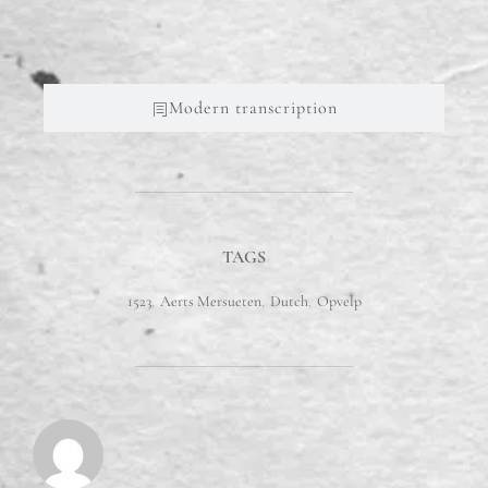
en[de] oick
Modern transcription
TAGS
1523
,
Aerts Mersueten
,
Dutch
,
Opvelp
POST AUTHOR