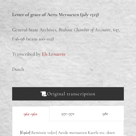
Letter of grace of Aerts Mersueten (july 1523)
General State Archives,
Brabant Chamber of Accounts
, 637,
f.96-98 (scans 100-102)
Transcribed by
Els Lenaerts
Dutch
Original transcription
97r-97v
98r
96r-96v
[f.96r]
Remissie vo[er] Aerde mersueten Kaerle etc. doen