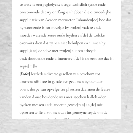
te wetene een yeghelycken tegenwoirdich synde ende
toecomende dat wy ontfanghen hebben die oitmoedighe
supplicatie van Aerden mersueten Inhouden[de] hoe dat
hy woonende is tot opvelpe by syn[en] vadere ende
moeder wesende zeere oude luyden en[de] de welcke
overmits dien dat zy hen niet behulpen en cunnen hy
suppl[iant] de selve met zyn[en] sueren arbeyde
onderhoudende ende alimenteren[de] is nu eest soe dat in
septe[m]bri
[f.96v]
lestleden diverse gesellen van bevekom tot
omtrent xiiii toe in getale zyn gecomen bynnen den
voers. dorpe van opvelpe ter plaetsen daermen de feeste
vanden danse houdende was met stocken hallebarden
pycken messen ende anderen gewee[ren] en[de] mit
opsetten wille alzoomen dat int gemeyne seyde om de
gesellen van opvelpe daer aff de suppl[iant] een was die
daer in huere feeste wae[re]n doot te slaen[e] ende te