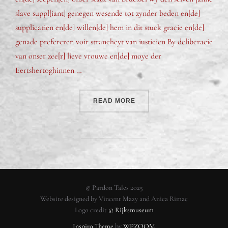
slave suppl[iant] genegen wesende tot zynder beden en[de]
supplicatien en[de] willen[de] hem in dit stuck gracie en[de]
genade prefereren voir strancheyt van iusticien By deliberacie
van onser zee[r] lieve vrouwe en[de] moye der
Eertshertoghinnen …
READ MORE
© Pardon Tales 2025
Website designed by Vincent Mazy and Anica Rimac
Logo credit
© Rijksmuseum
Inspiro Theme
by
WPZOOM