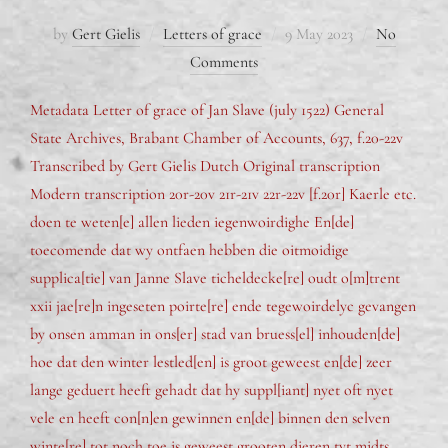
by
Gert Gielis
Letters of grace
9 May 2023
No
Comments
Metadata Letter of grace of Jan Slave (july 1522) General
State Archives, Brabant Chamber of Accounts, 637, f.20-22v
Transcribed by Gert Gielis Dutch Original transcription
Modern transcription 20r-20v 21r-21v 22r-22v [f.20r] Kaerle etc.
doen te weten[e] allen lieden iegenwoirdighe En[de]
toecomende dat wy ontfaen hebben die oitmoidige
supplica[tie] van Janne Slave ticheldecke[re] oudt o[m]trent
xxii jae[re]n ingeseten poirte[re] ende tegewoirdelyc gevangen
by onsen amman in ons[er] stad van bruess[el] inhouden[de]
hoe dat den winter lestled[en] is groot geweest en[de] zeer
lange geduert heeft gehadt dat hy suppl[iant] nyet oft nyet
vele en heeft con[n]en gewinnen en[de] binnen den selven
winte[re] tot noch toe is geweest grooten dieren tyt midts