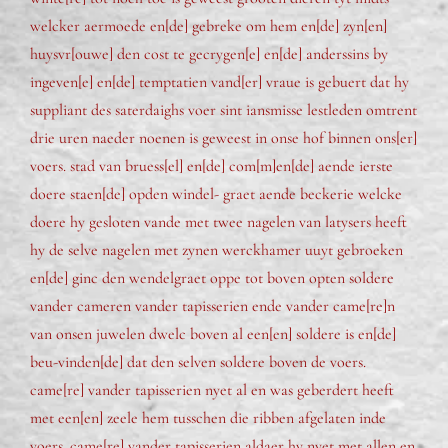
welcker aermoede en[de] gebreke om hem en[de] zyn[en]
huysvr[ouwe] den cost te gecrygen[e] en[de] anderssins by
ingeven[e] en[de] temptatien vand[er] vraue is gebuert dat hy
suppliant des saterdaighs voer sint iansmisse lestleden omtrent
drie uren naeder noenen is geweest in onse hof binnen ons[er]
voers. stad van bruess[el] en[de] com[m]en[de] aende ierste
doere staen[de] opden windel- graet aende beckerie welcke
doere hy gesloten vande met twee nagelen van latysers heeft
hy de selve nagelen met zynen werckhamer uuyt gebroeken
en[de] ginc den wendelgraet oppe tot boven opten soldere
vander cameren vander tapisserien ende vander came[re]n
van onsen juwelen dwelc boven al een[en] soldere is en[de]
beu-vinden[de] dat den selven soldere boven de voers.
came[re] vander tapisserien nyet al en was geberdert heeft
met een[en] zeele hem tusschen die ribben afgelaten inde
voers. came[re] vander tapisserien aldaer hy nyet met allen en