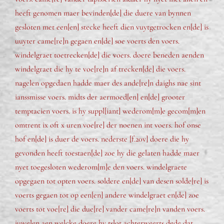
heeft genomen maer bevinden[de] die duere van bynnen
gesloten met een[en] stecke heeft dien vuytgetrocken en[de] is
uuyter came[re]n gegaen en[de] soe voerts den voers.
windelgraet toetrecken[de] die voers. doere beneden aenden
windelgraet die hy te voe[re]n af trecken[de] die voers.
nagelen opgedaen hadde maer des ande[re]n daighs nae sint
ianssmisse voers. midts der aermoed[en] en[de] grooter
temptacien voers. is hy suppl[iant] wederom[m]e gecom[m]en
omtrent ix oft x uren voe[re] der noenen int voers. hof onse
hof en[de] is duer de voers. nederste [f.20v] doere die hy
gevonden heeft toestaen[de] zoe hy die gelaten hadde maer
nyet toegesloten wederom[m]e den voers. windelgraete
opgegaen tot opten voers. soldere en[de] van desen solde[re] is
voerts gegaen tot op een[en] andere windelgraet en[de] zoe
voerts tot voe[re] die due[re] vander came[re]n vanden voers.
juwelen aen welcke doere hy tslot achterweerts dede dat