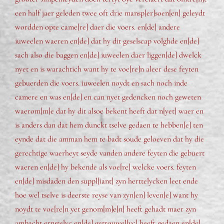
een half jaer geleden twee oft drie mansp[er]soen[en] geleydt
wordden opte came[re] daer die voers. en[de] andere
iuweelen waeren en[de] dat hy dit geselscap volghde en[de]
sach also die baggen en[de] iuweelen daer liggen[de] dwelck
nyet en is warachtich want hy te voe[re]n aleer dese feyten
gebuerden die voers. iuweelen noydt en sach noch inde
camere en was en[de] en can nyet gedencken noch geweten
waerom[m]e dat hy dit alsoe bekent heeft dat n[yet] waer en
is anders dan dat hem dunckt tselve gedaen te hebben[e] ten
eynde dat die amman hem te badt soude geloeven dat hy die
gerechtige waerheyt seyde vanden andere feyten die gebuert
waeren en[de] hy bekende als voe[re] welcke voers. feyten
en[de] misdaden den suppl[iant] zyn herttelycken leet ende
hoe wel tselve is deerste reyse van zyn[en] leven[e] want hy
noydt te voe[re]n yet genom[m]e[n] heeft gehadt maer zyn
ambacht ernstelyc en[de] getrouwel[yc] heeft gedaen en[de]