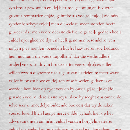
zyn broot gewonnen en[de] hier toe gecom[m]en is vuyter
grooter temptatien en[de] gebreke als voe[re] en[de] oic mits
zynder ionckeyt en[de] men dicwyle te meer stonden heeft
geuseert dat men voere deerste diefverie gr[aci]e gedaen heeft
en[de] nyet gheerne tlyf en heeft genomen besonde[re] van
iongen p[er]soen[en] beneden hue[re] xxv iaeren zoe bedunct
hem nochtans die voers. suppl[iant] dat die wethoud[ers]
ons[er] voers. stadt van bruessele int voers. p[ro]ces sullen
willen wysen duyterste nae rigeur van iusticien te meer want
tselve in onsen hove en[de] aen onse iuwelen gedaen is en
wordde hem hier op nyet versien by onser gr[acie]n en[de]
genaden voe[re] dese ierste reyse alsoe hy seeght ons omme de
selve seer oitmoedelyc biddende Soe eest dat wy de saken
voerscr[even] [f.21v] aengemerct en[de] gehadt hier op het
advys van onsen am[m]an en[de] vanden borg[e]meesteren
en[de] scepen[en] onser stadt van bruessel wy den selven janne