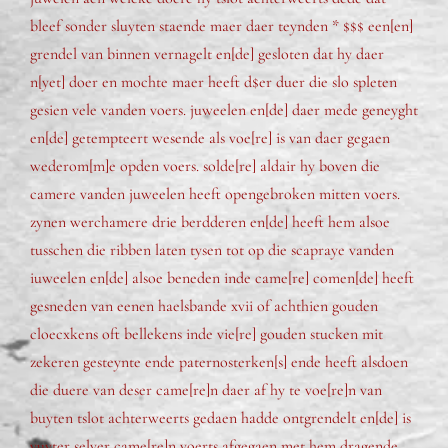
bleef sonder sluyten staende maer daer teynden * $$$ een[en]
grendel van binnen vernagelt en[de] gesloten dat hy daer
n[yet] doer en mochte maer heeft d$er duer die slo spleten
gesien vele vanden voers. juweelen en[de] daer mede geneyght
en[de] getempteert wesende als voe[re] is van daer gegaen
wederom[m]e opden voers. solde[re] aldair hy boven die
camere vanden juweelen heeft opengebroken mitten voers.
zynen werchamere drie berdderen en[de] heeft hem alsoe
tusschen die ribben laten tysen tot op die scapraye vanden
iuweelen en[de] alsoe beneden inde came[re] comen[de] heeft
gesneden van eenen haelsbande xvii of achthien gouden
cloecxkens oft bellekens inde vie[re] gouden stucken mit
zekeren gesteynte ende paternosterken[s] ende heeft alsdoen
die duere van deser came[re]n daer af hy te voe[re]n van
buyten tslot achterweerts gedaen hadde ontgrendelt en[de] is
vuyter selver came[re]n voerts afgegaen met hem dragende