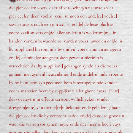
die p[er]ceelen voers. daer af vercocht syn naemaels vier
p[er]ceelen deen voe[re] xxiiii st. noch een ande[re] voe[re]
xxviii stuvers noch een om xxii st. en[de] de leste p[ar]tie
voere xxxii stuvers en[de] allet anderen is wederom[m]e in
handen vanden bewaerde[re] vanden voers iuweelen en[de] is
hy suppl[iant] hierom[m]e by ons[en] voers. amman aengetast
en[de] criminelyc aengesproken geweest nietmin is
warechtich dat hy suppl[iant] gevangen zynde als die voers.
amman met zyn[en] lieuten[anten] ende ande[re] inde vroente
by hy hem hem zyn gecomen hem interroge[re]nde vander
voers. materien heeft hy suppl[iant] allet ghene *was [f.21r]
des voerseyt is in effecte terstont willichlycken sonder
dreygem[ente] van tortue[re]n bekendt ende geleden gehadt
die p[er]ceelen die hy vercocht hadde en[de] dandere gewesen
waer die wairen tot zynen huyse ende dat meer is heeft vuyt
grooter simpelheyden doen tertyt oyc verclaert dat omtre[n]t