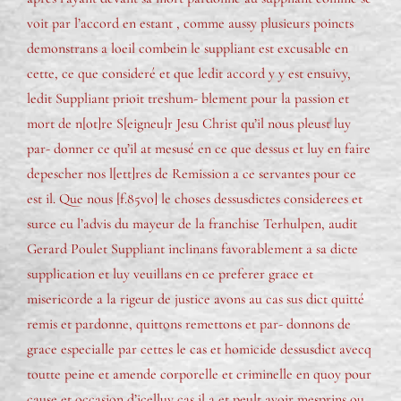
voit par l’accord en estant , comme aussy plusieurs poincts
demonstrans a loeil combein le suppliant est excusable en
cette, ce que consideré et que ledit accord y y est ensuivy,
ledit Suppliant prioit treshum- blement pour la passion et
mort de n[ot]re S[eigneu]r Jesu Christ qu’il nous pleust luy
par- donner ce qu’il at mesusé en ce que dessus et luy en faire
depescher nos l[ett]res de Remission a ce servantes pour ce
est il. Que nous [f.85vo] le choses dessusdictes considerees et
surce eu l’advis du mayeur de la franchise Terhulpen, audit
Gerard Poulet Suppliant inclinans favorablement a sa dicte
supplication et luy veuillans en ce preferer grace et
misericorde a la rigeur de justice avons au cas sus dict quitté
remis et pardonne, quittons remettons et par- donnons de
grace especialle par cettes le cas et homicide dessusdict avecq
toutte peine et amende corporelle et criminelle en quoy pour
cause et occasion d’icelluy cas il a et peult avoir mesprins ou