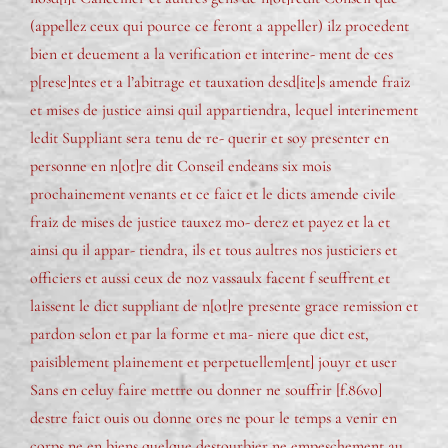
(appellez ceux qui pource ce feront a appeller) ilz procedent
bien et deuement a la verification et interine- ment de ces
p[rese]ntes et a l’abitrage et tauxation desd[ite]s amende fraiz
et mises de justice ainsi quil appartiendra, lequel interinement
ledit Suppliant sera tenu de re- querir et soy presenter en
personne en n[ot]re dit Conseil endeans six mois
prochainement venants et ce faict et le dicts amende civile
fraiz de mises de justice tauxez mo- derez et payez et la et
ainsi qu il appar- tiendra, ils et tous aultres nos justiciers et
officiers et aussi ceux de noz vassaulx facent f seuffrent et
laissent le dict suppliant de n[ot]re presente grace remission et
pardon selon et par la forme et ma- niere que dict est,
paisiblement plainement et perpetuellem[ent] jouyr et user
Sans en celuy faire mettre ou donner ne souffrir [f.86vo]
destre faict ouis ou donne ores ne pour le temps a venir en
corps ne en biens quelque destourbier ne empeschement au