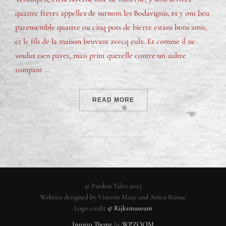
quattre freres appellez de surnom les Bodavignis, et y ont beu
parensemble quattre ou cinq pots de bierre estans bons amis,
et le fils de la maison beuvant avecq eulx. Et comme il ne
voulut rien payer, mais print querelle contre un aultre
rompant …
READ MORE
© Pardon Tales 2025
Website designed by Vincent Mazy and Anica Rimac
Logo credit
© Rijksmuseum
Inspiro Theme
by
WPZOOM