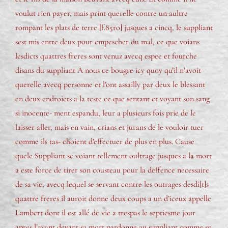
voulut rien payer, mais print querelle contre un aultre
rompant les plats de terre [f.85ro] jusques a cincq, le suppliant
sest mis entre deux pour empescher du mal, ce que voians
lesdicts quattres freres sont venuz avecq espee et fourche
disans du suppliant A nous ce bougre icy quoy qu’il n’avoit
querelle avecq personne et l’ont assailly par deux le blessant
en deux endroicts a la teste ce que sentant et voyant son sang
si inocente- ment espandu, leur a plusieurs fois prie de le
laisser aller, mais en vain, crians et jurans de le vouloir tuer
comme ils tas- choient d’effectuer de plus en plus. Cause
quele Suppliant se voiant tellement oultrage jusques a la mort
a este force de tirer son cousteau pour la deffence necessaire
de sa vie, avecq lequel se servant contre les outrages desdi[t]s
quattre freres il auroit donne deux coups a un d’iceux appelle
Lambert dont il est allé de vie a trespas le septiesme jour
apres l’ayant devant sa mort pardonne au suppliant comme se