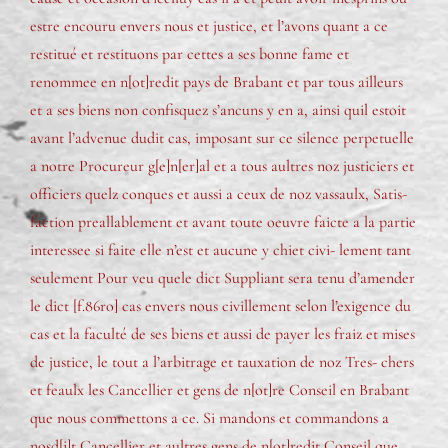
estre encouru envers nous et justice, et l’avons quant a ce
restitué et restituons par cettes a ses bonne fame et
renommee en n[ot]redit pays de Brabant et par tous ailleurs
et a ses biens non confisquez s’ancuns y en a, ainsi quil estoit
avant l’advenue dudit cas, imposant sur ce silence perpetuelle
a notre Procureur g[e]n[er]al et a tous aultres noz justiciers et
officiers quelz conques et aussi a ceux de noz vassaulx, Satis-
faction preallablement et avant toute oeuvre faicte a la partie
interessee si faite elle n’est et aucune y chiet civi- lement tant
seulement Pour veu quele dict Suppliant sera tenu d’amender
le dict [f.86ro] cas envers nous civillement selon l’exigence du
cas et la faculté de ses biens et aussi de payer les fraiz et mises
de justice, le tout a l’arbitrage et tauxation de noz Tres- chers
et feaulx les Cancellier et gens de n[ot]re Conseil en Brabant
que nous commettons a ce. Si mandons et commandons a
nosd[i]t Cancellier et aultres gens de n[ot]redit Conseil que