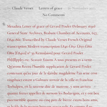
by
Claude Verset
Letters of grace
20 November 2023
No Comments
Metadata Letter of grace of Gerard Poulet (February 1630)
General State Archives, Brabant Chamber of Accounts, 657,
f.84v-86v. Transcribed by Claude Verset French Original
transcription Modern transcription f.84v-f.85r f.85v-f.86r
f.86v [f.84vo] n° 39 Remis[sion] pour Gerard Poulet
Ph[i]l[pp]es etc. Scavoir faisons A tous presents et a venir
Qu’avons Receu l’humble supplication de Gerard Poulet
contenant qu’au jour de la s[ain]te magdaleine l’an seize cent
vingthuict estant a Galmare terroir de la ville et franchise
Terhulpen, en la taverne dite de materne, y sont arrivez
quattre freres appellez de surnom les Bodavignis, et y ont beu
parensemble quattre ou cinq pots de bierre estans bons amis,
et le fils de la maison beuvant avecq eulx. Et comme il ne