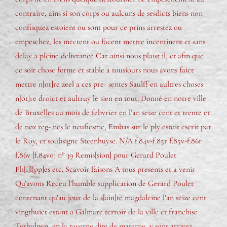
contraire, ains si son corps ou aulcuns de sesdicts biens non
confisquez estoient ou sont pour ce prins arrestez ou
empeschez, les mectent ou facent mettre incentinent et sans
delay a pleine delivrance Car ainsi nous plaist il, et afin que
ce soit chose ferme et stable a tousiours nous avons faict
mettre n[ot]re zeel a ces pre- sentes Saulff en aultres choses
n[ot]re droict et aultruy le sien en tout. Donné en notre ville
de Bruxelles au mois de febvrier en l’an seize cent et trente et
de noz reg- nes le neufiesme, Embas sur le ply estoit escrit par
le Roy, et soubsigne Steenhuyse. N/A f.84v-f.85r f.85v-f.86r
f.86v [f.84vo] n° 39 Remis[sion] pour Gerard Poulet
Ph[i]l[pp]es etc. Scavoir faisons A tous presents et a venir
Qu’avons Receu l’humble supplication de Gerard Poulet
contenant qu’au jour de la s[ain]te magdaleine l’an seize cent
vingthuict estant a Galmare terroir de la ville et franchise
Terhulpen, en la taverne dite de materne, y sont arrivez