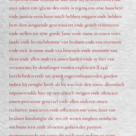
uuyt saken van tghene des voirs. is tegens ons onse hoocheyt
ende justicie eenichsins mach hebben ontgaen ende hebben
hem dien aengaende gerestitueert ende gestelt restitueren
ende stellen tot zyne goede fame ende name in onsen voirs.
lande ende hertochdomme van brabant ende van overmaze
ende oick in onsse stadt van bruessele ende ammanie van
diere ende allen anderen onsen landen ende sy hier van
verantwoirt by dontfanger vanden exploicten [f.244]
heerlicheden ende tot zynen ongeconfisqueerden goeden
indien hij eenighe heeft als hij was voir den voors. dlootslach
imponerendde hier op een eewich zwijgen ende silencien
onsen procureur generael ende allen anderen onsen
rechteren justicieren ende officieren ons voirs. lants van
brabant hoedanighe die zyn oft wesen moghen satisfactie
nochtans ierst ende alvoeren gedaen der partyen
geinteresseerde zoe verre die noch nyet gedaen en ware