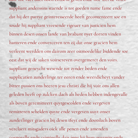
suppliant anderssins staende is tot goeden name fame ende
dat hij der partye geinteresseerde heeft gecontenteert soe en
soude hij suppliant vreesende rigeuer van justicien hem
binnen desen onsen lande van brabant nyet dorren vinden
hanteren ende converceren ten zij dat onse gracien hem
verleent werdden ons dairom zeer oitmoedelike biddende soe
eest dat wij de saken voirscreven overgemerct den voirs.
suppliant geneycht wesende tot zynder beden ende
supplicatien zunderlinge ter eeren ende weerdicheyt vander
bitter passien ons heeren jesu christi die hij voir ons allen
geleden heeft op zulcken dach als heden hebben indengevalle
als boven geremitteert quytgescolden ende vergeven
remitteren schelden quyte ende vergeven uuyt onser
zunderlinger gracien bij desen tfeyt ende dootslach boven
verclaert mitsgaders oick alle penen ende amenden
corporelle ende criminelle dair inne hij hem overmits ende