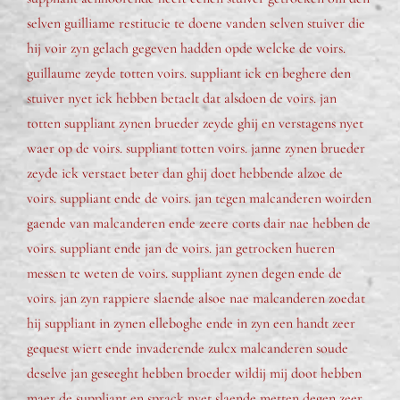
selven guilliame restitucie te doene vanden selven stuiver die
hij voir zyn gelach gegeven hadden opde welcke de voirs.
guillaume zeyde totten voirs. suppliant ick en beghere den
stuiver nyet ick hebben betaelt dat alsdoen de voirs. jan
totten suppliant zynen brueder zeyde ghij en verstagens nyet
waer op de voirs. suppliant totten voirs. janne zynen brueder
zeyde ick verstaet beter dan ghij doet hebbende alzoe de
voirs. suppliant ende de voirs. jan tegen malcanderen woirden
gaende van malcanderen ende zeere corts dair nae hebben de
voirs. suppliant ende jan de voirs. jan getrocken hueren
messen te weten de voirs. suppliant zynen degen ende de
voirs. jan zyn rappiere slaende alsoe nae malcanderen zoedat
hij suppliant in zynen elleboghe ende in zyn een handt zeer
gequest wiert ende invaderende zulcx malcanderen soude
deselve jan geseeght hebben broeder wildij mij doot hebben
maer de suppliant en sprack nyet slaende metten degen zeer