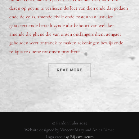
desen op peyne te verliesen deffect van dien ende dat gedaen
ende de voirs. amende civile ende costen van justicien
getaxeert ende betaelt zynde alst behoort van welcker
amende die ghene die van onsen ontfangers dient aengaet
gehouden wert ontfanck te maken rekeningen bewijs ende
reliqua te doene tot onsen prouffyte …
READ MORE
© Pardon Tales 2025
Website designed by Vincent Mazy and Anica Rimac
Logo credit
© Rijksmuseum