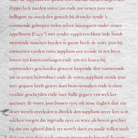
dapperlyck naeden voirsz jan ende zoe eenen joos van
hellegem nu overleden genoch bij drancke zynde is
commende geloopen inden selven boomgaert onder eenen
appelboom [f.243v°] met zynder rappieren bloot inde handt
meynende tusschen beyden te gaene heeft de voirs. joos bij
ontweeten vanden voirs. suppliant een wonde in zyn been
boven zyn knien ontfangen ende zyn ten lesten bij
omstaenders gescheeden geweest loopende den voirnoemde
jan in eenen hoivenbuer ende de voirsz suppliant ziende joos
zeer gequest heeft geseyt doet hem vermaken ende is alzoe
vandair gescheyden ende naer halle gegaen van welcker
quetsure de voors. joos binnen vyve oft zesse daghen dair nae
deser werelt overleden is dwelck den suppliant zeere leet is in
sulcken vuegen dat ingevalle nyet en ware als boven geschiet
hij dat om egheen dinck ter werelt doen en soude willen noch
dair toe raet daet noch consent geven ende hoe wel de voirs.