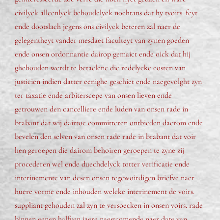
civilyck alleenlyck behoudelyck nochtans dat hy tvoirs. feyt
ende dootslach jegens ons civilyck beteren zal naer de
gelegentheyt vander mesdaet faculteyt van zynen goeden
ende onsen ordonnantie dairop gemaict ende oick dat hij
ghehouden werdt te betaelene die redelycke costen van
justicien indien datter eenighe geschiet ende naegevolght zyn
ter taxatie ende arbiterscepe van onsen lieven ende
getrouwen den cancelliere ende luden van onsen rade in
brabant dat wij dairtoe committeren ontbieden daerom ende
bevelen den selven van onsen rade rade in brabant dat voir
hen geroepen die dairom behoiren geroepen te zyne zij
procederen wel ende duechdelyck totter verificatie ende
interinemente van desen onsen tegewoirdigen briefve naer
huere vorme ende inhouden welcke interinement de voirs.
suppliant gehouden zal zyn te versoecken in onsen voirs. rade
binnen eenen halfven jaere naestcomende naer date van