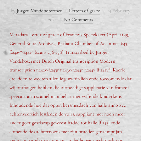
by
Jurgen Vandebotermet
Letters of grace
14 February
2024
No Comments
Metadata Letter of grace of Francois Speeckaert (April 1549)
General State Archives, Brabant Chamber of Accounts, 643,
f.242v°-244v° (scans 256-258) Transcribed by Jurgen
Vandebotermet Dutch Original transcription Modern
transcription f.242v-f.243r f.243v-f.244r f.244v [f.242v°] Kaerle
etc. doen te weeten allen iegenwoirdich ende toecomende dat
wij ontfangen hebben die oitmoedige supplicatie van francois
speecart arm scamel man belast met vyf ende kinderkens
Inhoudende hoe dat opten kersmesdach van halle anno xvc
achtenveertich lestleden de voirs. suppliant met noch meer
ander goet geselscap geweest hadde tot halle [f.243] ende
comende des achternoens met zijn brueder genaempt jan
ende noch ander persoonen van halle nae ruysbroeck ten