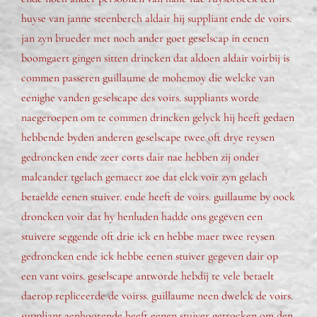
huyse van janne steenberch aldair hij suppliant ende de voirs.
jan zyn brueder met noch ander goet geselscap in eenen
boomgaert gingen sitten drincken dat aldoen aldair voirbij is
commen passeren guillaume de mohemoy die welcke van
eenighe vanden geselscape des voirs. suppliants worde
naegeroepen om te commen drincken gelyck hij heeft gedaen
hebbende byden anderen geselscape twee oft drye reysen
gedroncken ende zeer corts dair nae hebben zij onder
malcander tgelach gemaect zoe dat elck voir zyn gelach
betaelde eenen stuiver. ende heeft de voirs. guillaume by oock
droncken voir dat hy henluden hadde ons gegeven een
stuivere seggende oft drie ick en hebbe maer twee reysen
gedroncken ende ick hebbe eenen stuiver gegeven dair op
een vant voirs. geselscape antworde hebdij te vele betaelt
daerop repliceerde de voirss. guillaume neen dwelck de voirs.
suppliant aenhoorende heeft eenen stuiver getrocken om den