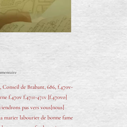
mentaire
 Conseil de Brabant, 686, f.470v-
ne f.470v f.471r-471v [f.470vo]
 viendrons pas vers vous[nous]
a marier labourier de bonne fame