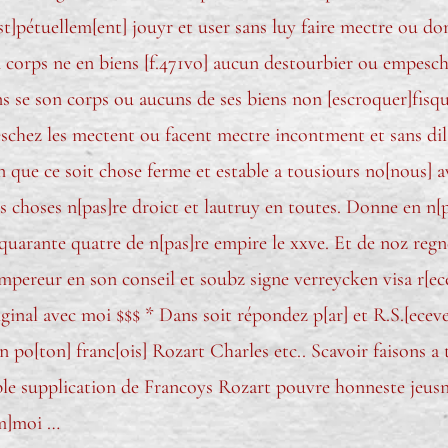
st]pétuellem[ent] jouyr et user sans luy faire mectre ou don
 corps ne en biens [f.471vo] aucun destourbier ou empesch
 se son corps ou aucuns de ses biens non [escroquer]fisqu
chez les mectent ou facent mectre incontment et sans dilay
fin que ce soit chose ferme et estable a tousiours no[nous] 
es choses n[pas]re droict et lautruy en toutes. Donne en n[p
quarante quatre de n[pas]re empire le xxve. Et de noz regnes
empereur en son conseil et soubz signe verreycken visa r[ece
ginal avec moi $$$ * Dans soit répondez p[ar] et R.S.[ecev
]n po[ton] franc[ois] Rozart Charles etc.. Scavoir faisons 
ble supplication de Francoys Rozart pouvre honneste jeus
[m]moi …