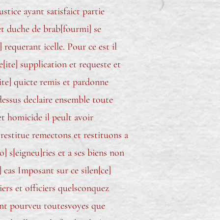
tice ayant satisfaict partie
et duche de brab[fourmi] se
requerant icelle. Pour ce est il
e[ite] supplication et requeste et
[ite] quicte remis et pardonne
dessus declaire ensemble toute
et homicide il peult avoir
 restitue remectons et restituons a
ro]
s
[eigneu]ries et a ses biens non
] cas Imposant sur ce silen[ce]
iers et officiers quelsconquez
ement pourveu toutesvoyes que