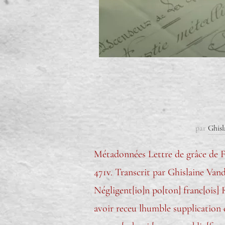
par
Ghisl
Métadonnées Lettre de grâce de F
471v. Transcrit par Ghislaine Van
Négligent[io]n po[ton] franc[ois] 
avoir receu lhumble supplication