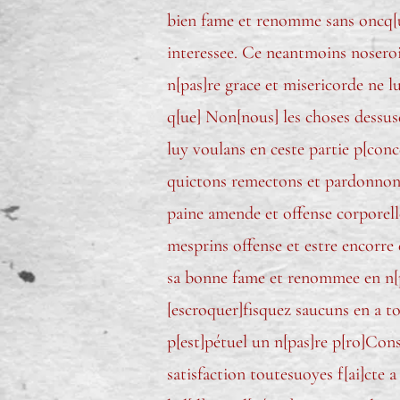
bien fame et renomme sans oncq[ue]
interessee. Ce neantmoins noseroi
n[pas]re grace et misericorde ne l
q[ue] Non[nous] les choses dessusd[
luy voulans en ceste partie p[conc
quictons remectons et pardonnons 
paine amende et offense corporelle
mesprins offense et estre encorre 
sa bonne fame et renommee en n[p
[escroquer]fisquez saucuns en a to
p[est]pétuel un n[pas]re p[ro]Cons
satisfaction toutesuoyes f[ai]cte 