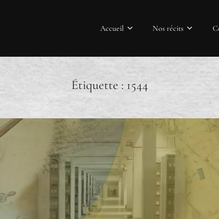
Accueil
Nos récits
C
Étiquette :
1544