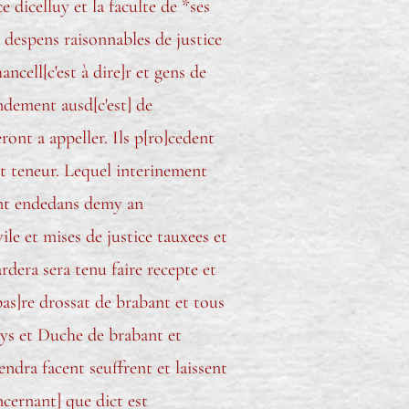
e dicelluy et la faculte de *ses
 despens raisonnables de justice
ncell[c'est à dire]r et gens de
ndement ausd[c'est] de
ont a appeller. Ils p[ro]cedent
et teneur. Lequel interinement
bant endedans demy an
ile et mises de justice tauxees et
rdera sera tenu faire recepte et
pas]re drossat de brabant et tous
pays et Duche de brabant et
ndra facent seuffrent et laissent
ncernant] que dict est