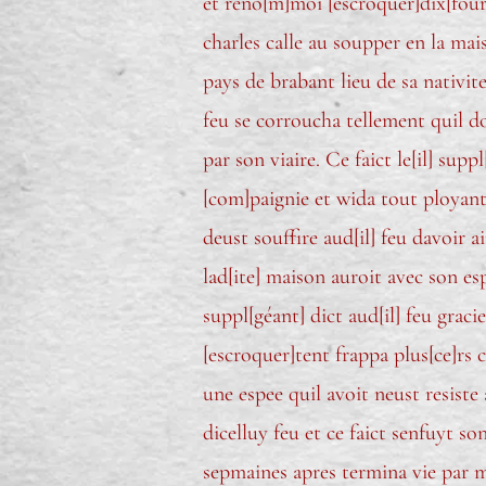
et reno[m]moi [escroquer]dix[four
charles calle au soupper en la mai
pays de brabant lieu de sa nativit
feu se corroucha tellement quil do
par son viaire. Ce faict le[il] suppl
[com]paignie et wida tout ployant 
deust souffire aud[il] feu davoir 
lad[ite] maison auroit avec son esp
suppl[géant] dict aud[il] feu graci
[escroquer]tent frappa plus[ce]rs co
une espee quil avoit neust resiste 
dicelluy feu et ce faict senfuyt son
sepmaines apres termina vie par mo