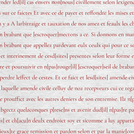
nder led[il] cas envers non[nous] civillement selon lexigenc
ur ce faictes Et avec ce de payer et reffondre les mises et
 y a A larbitraige et tauxation de nos amez et feaulx les cha
en brabant que [escroquer]mectons a ce. Si donnons en ma
n brabant que appellez pardevant eulx ceulx qui pour ce ser
 et interinement de cesd[sites] presentes selon leur forme 
erre et poursuivir en n[pas]rouge[il] [escroquer]seil de bra
dre leffect de cestes. Et ce faict et lesd[sites] amende civ
 laquelle amende civile celluy de noz recepveurs cui ce rega
e prouffict avec les autres deniers de son entremise. Ilz n[
 subgectz quelzconques p[rese]ns et avenir dud[il] n[pas]re 
] et ch[acu]n deulx endroict soy et sicomme a luy appartie
érieux]te grace remission et pardon selon et par la manie[co