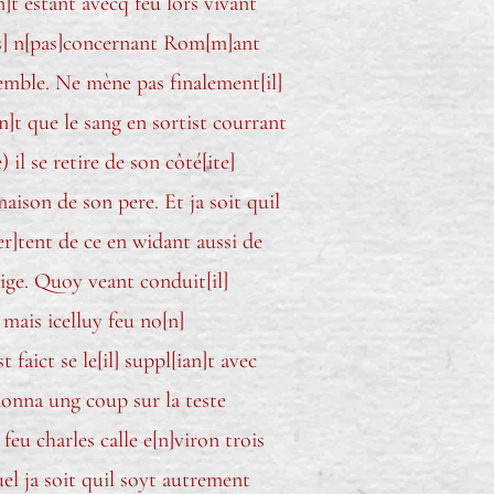
]t estant avecq feu lors vivant
s
] n[pas]concernant Rom[m]ant
semble. Ne mène pas finalement[il]
n]t que le sang en sortist courrant
) il se retire de son côté[ite]
maison de son pere. Et ja soit quil
er]tent de ce en widant aussi de
aige. Quoy veant conduit[il]
 mais icelluy feu no[n]
 faict se le[il] suppl[ian]t avec
 donna ung coup sur la teste
 feu charles calle e[n]viron trois
el ja soit quil soyt autrement