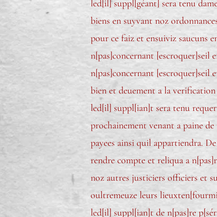
led[il] suppl[géant] sera tenu dame
biens en suyvant noz ordonnances s
pour ce faiz et ensuiviz saucuns en
n[pas]concernant [escroquer]seil 
n[pas]concernant [escroquer]seil e
bien et deuement a la verification
led[il] suppl[ian]t sera tenu requ
prochainement venant a paine de per
payees ainsi quil appartiendra. De
rendre compte et reliqua a n[pas]r
noz autres justiciers officiers et
oultremeuze leurs lieuxten[fourmis
led[il] suppl[ian]t de n[pas]re p[s