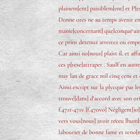
plainem[ent] paisiblem[ent] et P[e
Donne ores ne au temps avenir en
manie[concernant] quelconque ains
ce prins detenuz arrestez ou empes
Car ainsi no[nous] plaist il. et af
ces p[rese]attraper . Saulf en autr
may lan de grace mil cinq cens et 
Ainsi escript sur la plycque par l
trouvé[dans] d'accord avec son ori
f.471r-471v [f.470vo] Négligent[io
vers vous[nous] avoir receu lhum
labourier de bonne fame et reno