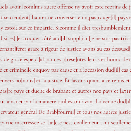
s avoir [com]mis autre offense ny avoir este reprins de jus
t seurem[ent] hanter ne converser en n[pas]rouge[il] pays 
uy estoit sur ce impartie. Sicomme il dict treshumblem[ent] 
sites] [escroquer]côté aud[il] suppl[ian]je ne suis pas trist
ernant]ferer grace a rigeur de justice avons au cas dessusd
de grace espe[ci]al par ces p[rese]ntes le cas et homicide 
 et criminelle enquoy par cause et a loccasion dud[il] cas 
envers no[nous] et la justice. Et lavons quant a ce remis et
as]re pays et duche de brabant et autres noz pays et [471
ut ainsi et par la maniere quil estoit avant ladvenue dud[il
ervateur général De Brab[fourmi] et tous nos autres justic
a partie interressee se f[ai]cte nest civillement tant seull