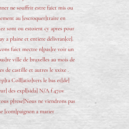
ner ne souffrir estre faict mis ou
ement au [escroquer]traire en
ez sont ou estoient cy apres pour
 a plaine et entiere delivran[ce].
avons faict mectre n[pas]re voir un
as]re ville de bruxelles au mois de
 de castille et autres le xxixe .
p]ta Coll[atio]vers le bas et[de]
eur] des expl[sida] N/A f.470v
a tous p[rese]Nous ne viendrons pas
ne [com]paignon a marier