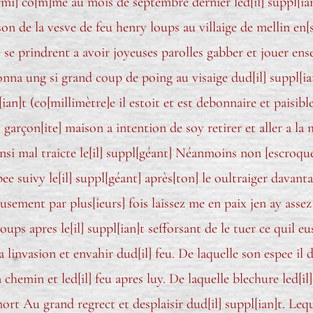
mi] co[m]me au mois de septembre dernier led[il] suppl[ian
son de la vesve de feu henry loups au villaige de mellin en[
e se prindrent a avoir joyeuses parolles gabber et jouer en
nna ung si grand coup de poing au visaige dud[il] suppl[ia
[ian]t (co[millimètre]e il estoit et est debonnaire et paisible
garçon[ite] maison a intention de soy retirer et aller a la 
ainsi mal traicte le[il] suppl[géant] Néanmoins non [escroqu
ee suivy le[il] suppl[géant] après[ton] le oultraiger davant
eusement par plus[ieurs] fois laissez me en paix jen ay assez
ups apres le[il] suppl[ian]t sefforsant de le tuer ce quil eust
a linvasion et envahir dud[il] feu. De laquelle son espee il
 chemin et led[il] feu apres luy. De laquelle blechure led[il]
rt Au grand regrect et desplaisir dud[il] suppl[ian]t. Lequ