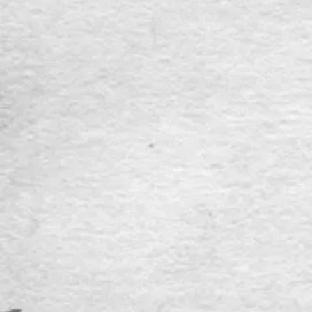
led[it] henry et ses co[m]plices a[m]mene et ranchonne a
c[er ]taine somme de deniers dont led[it] suppl[iant] eut
sa part or est il q[ue] apres lad[ite] prinse led[it] conrard
suppl[iant] soy voyant desceu de sond[it] beau fre[re] et
avoir co[m]mis tel cas luy qui estoit josne p[ar] moyen de
son pere et aultres ses parens et amis trouva fachon d
appointer avecq led[it] phelippe, tellement qu il restitua
enchierem[en]t sad[ite] part co[m]me par quictan[ce]
souffissan[te] peut apparoir. Et aussi d obtenir remission
de reverend pere en dieu n[ot]re tres chier et feal cousin l
evesque de liege son prince, et s est depuis tousiours tenu
en sa maison avecq sa femme aud[it] pays de liege faisant
sa marchandise et a este de la loy co[m]me il est encoires
neantmoins