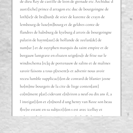
de dieu Roy de castille de leon de grenade etc Archiduc d
austr[iche] prince d arragon etc duc de bourgoingne de
loth[ie]r de bra[ban]t de stier de karente de crayn de
lembourg de luxe[m]bourg et de geldres conte de
flandres de habsburg de kyeburg d artois de bourgoingne
palatin de haynn[aut] de hollande de zeelan[de] de
nam[ur ] et de zuytphen marquis du saint empire et de
borgauw lantgrave en elsaten seign[eu]r de frise sur le
windischema [rc]q de portenauw de salins et de malines
savoir faisons a tous p[resent]s et advenir nous avoir
receu lumble supplicac[i]on de conrard de blanier josne
ho[m]me bourgois de la cite de liege conten[ant]
co[m]ment p[ar] cidevant e[n]viron a neuf ou dix ans il, a
l instigat[i]on et e[n]nord d ung henry van Roze son beau
f[re]re estant en sa subject[i]on s est avec icelluy et
aultres co[m]paignons trouve en n[ot]red[it] pays de
brab[ant] ou ilz ont prins ung no[m]me phelippe penelle
marchant de Gennes lequel p[re]s[en]t ph[elipp]e fut par