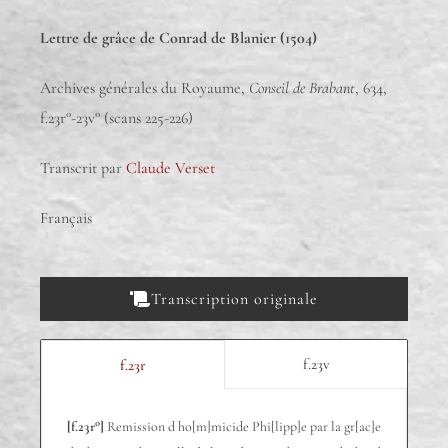
Lettre de grâce de Conrad de Blanier (1504)
Archives générales du Royaume,
Conseil de Brabant
, 634,
f.23r°-23v° (scans 225-226)
Transcrit par
Claude Verset
Français
Transcription originale
f.23v
f.23r
o
o
[f.23r
]
Remission d ho[m]micide Phi[lipp]e par la gr[ac]e